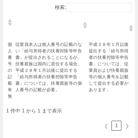
検索:
平成２７年１０月５日前に国外へ
平成２７年１０月５
転出した場合
日以後に国外へ転出
した場合
個
従業員本人は個人番号の記載のな
平成２８年１月以後
人
い「給与所得者の扶養控除等申告
提出する「給与所得
番
書」が提出されることになるが、
者の扶養控除等申告
号
扶養親族は国内に居住する場合、
書」については、従
の
平成２８年１月以後に提出する
業員および扶養親族
記
「給与所得者の扶養控除等申告
等の個人番号を記載
載
書」については、扶養親族等の個
して提出する必要が
有
人番号の記載が必要。
あります。
無
1 件中 1 から 1 まで表示
1
❮
❯