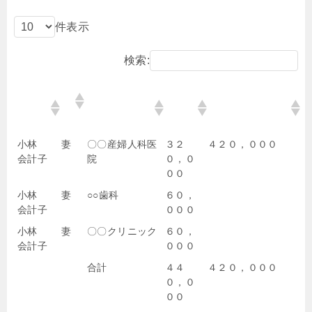
件表示
検索:
医療を
続
病院・薬局な
支払っ
生命保険や社会保
受けた
柄
どの所在地・
た医療
険で補填される金
人
名称
費
額
小林
妻
〇〇産婦人科医
３２
４２０，０００
会計子
院
０，０
００
小林
妻
○○歯科
６０，
会計子
０００
小林
妻
〇〇クリニック
６０，
会計子
０００
合計
４４
４２０，０００
０，０
００