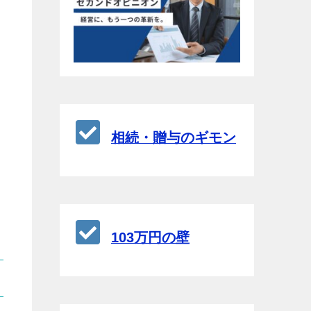
相続・贈与のギモン
103万円の壁