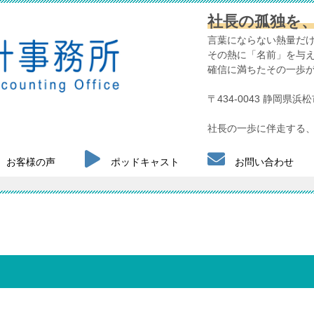
社長の孤独を
言葉にならない熱量だ
その熱に「名前」を与
確信に満ちたその一歩
〒434-0043 静岡県
社長の一歩に伴走する、
お客様の声
ポッドキャスト
お問い合わせ