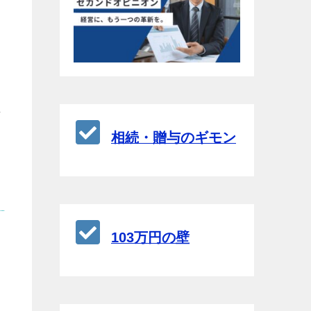
し
相続・贈与のギモン
103万円の壁