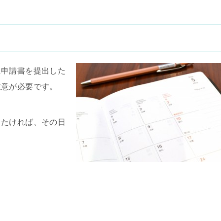
に申請書を提出した
注意が必要です。
したければ、その日