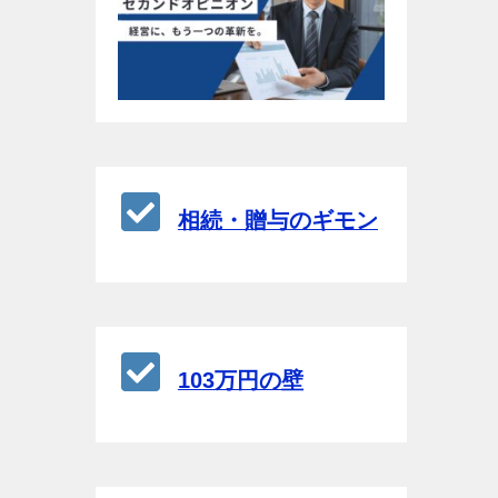
相続・贈与のギモン
103万円の壁