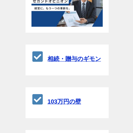
相続・贈与のギモン
103万円の壁