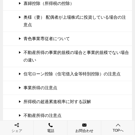
寡婦控除（所得税の控除）
奥様（妻） 配偶者が上場株式に投資している場合の注
意点
青色事業専従者について
不動産所得の事業的規模の場合と事業的規模でない場合
の違い
住宅ローン控除（住宅借入金等特別控除）の注意点
事業所得の注意点
所得税の超過累進税率に対する誤解
不動産所得の注意点
会社と役員との取引に係る注意点
TOPへ
シェア
電話
お問合わせ