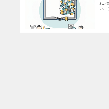
れた
い。 [