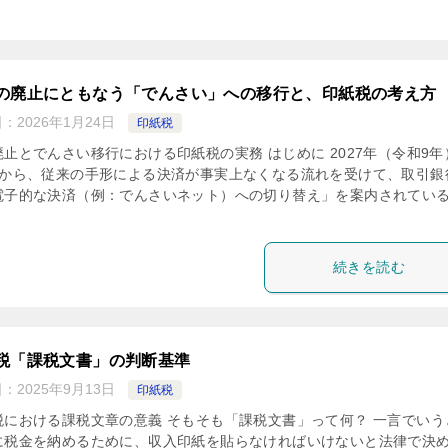
の廃止にともなう「でんさい」への移行と、印紙税の考え方
日：
2026年1月24日
印紙税
止とでんさい移行における印紙税の実務 はじめに 2027年（令和9年
日から、従来の手形による決済が事実上なくなる流れを受けて、取引銀
電子的な決済（例：でんさいネット）への切り替え」を案内されてい
続きを読む
税「課税文書」の判断基準
日：
2025年9月13日
印紙税
税における課税文章の意義 そもそも「課税文書」って何？ 一言でいう
に税金を納めるために、収入印紙を貼らなければいけないと法律で決