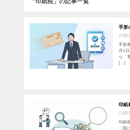
「印紙税」の記事一覧
手形
公開
手形廃
月1
ら「
[…]
印紙
公開
印紙
「国