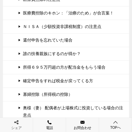
医療費控除のキホン：「治療のため」が合言葉！
ＮＩＳＡ（少額投資非課税制度）の注意点
還付申告を忘れていた場合
誰の扶養親族にするのが得か？
所得６９５万円超の方が配当金をもらう場合
確定申告をすれば税金が戻ってくる方
寡婦控除（所得税の控除）
奥様（妻） 配偶者が上場株式に投資している場合の注
意点
TOPへ
シェア
電話
お問合わせ
青色事業専従者について