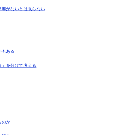
影響がないとは限らない
外もある
分」を分けて考える
るのか