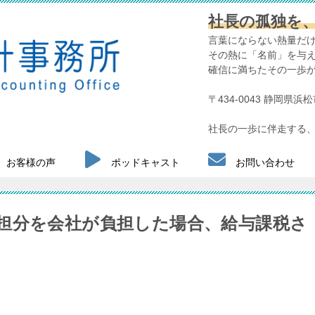
社長の孤独を
言葉にならない熱量だ
その熱に「名前」を与
確信に満ちたその一歩
〒434-0043 静岡県
社長の一歩に伴走する、
お客様の声
ポッドキャスト
お問い合わせ
担分を会社が負担した場合、給与課税さ