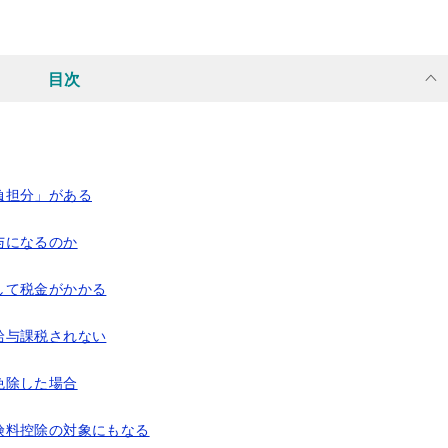
目次
負担分」がある
与になるのか
して税金がかかる
給与課税されない
免除した場合
険料控除の対象にもなる