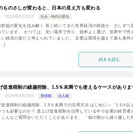
のものさしが変わると、日本の見え方も変わる
日：
2026年5月31日
社会・時代の変化
の前提の変化を読み解く 長く続いてきた世界経済の前提が、少しずつ
めています。 かつては、安い場所で作り、効率よく運び、世界中で売
よい経済の姿だと考えられていました。 企業は国境を越えて最も条件
…]
続きを読む
げ促進税制の繰越控除、1.5％未満でも使えるケースがありま
日：
2026年5月28日
所得税
法人税
げ促進税制の繰越控除、1.5％未満での活用方法 はじめに―「1.5％以
いつも必要なのか？ 賃上げ促進税制を活用している中小企業の経営者
、こんなご質問をいただくことがあります。 「前の期から繰り越した