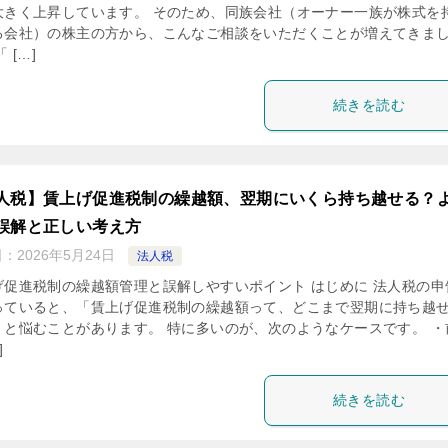
大きく上昇しています。 そのため、同族会社（オーナー一族が株式を
る会社）の株主の方から、こんなご相談をいただくことが増えてきま
 […]
続きを読む
人税】賃上げ促進税制の繰越額、翌期にいくら持ち越せる？
誤解と正しい考え方
日：
2026年5月24日
法人税
げ促進税制の繰越額管理と誤解しやすいポイント はじめに 法人税の申
っていると、「賃上げ促進税制の繰越額って、どこまで翌期に持ち越
」と悩むことがあります。 特に多いのが、次のようなケースです。 ・
]
続きを読む