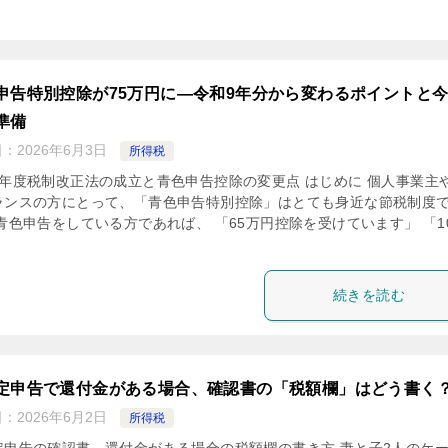
申告特別控除が75万円に―令和9年分から変わるポイントと
準備
日：
2026年6月3日
所得税
8年度税制改正法の成立と青色申告控除の変更点 はじめに 個人事業主
ランスの方にとって、「青色申告特別控除」はとても身近な節税制度
 青色申告をしている方であれば、 「65万円控除を受けています」 「1
続きを読む
定申告で還付金がある場合、確認書の「税額欄」はどう書く
日：
2026年6月2日
所得税