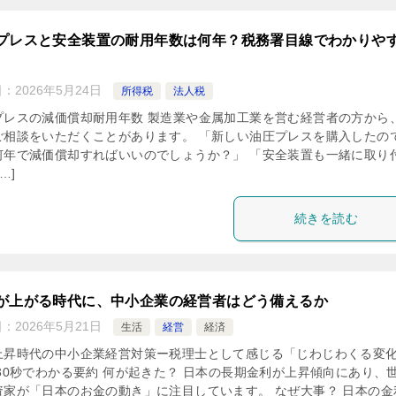
プレスと安全装置の耐用年数は何年？税務署目線でわかりや
日：
2026年5月24日
所得税
法人税
プレスの減価償却耐用年数 製造業や金属加工業を営む経営者の方から
ご相談をいただくことがあります。 「新しい油圧プレスを購入したの
何年で減価償却すればいいのでしょうか？」 「安全装置も一緒に取り
…]
続きを読む
が上がる時代に、中小企業の経営者はどう備えるか
日：
2026年5月21日
生活
経営
経済
上昇時代の中小企業経営対策ー税理士として感じる「じわじわくる変
 30秒でわかる要約 何が起きた？ 日本の長期金利が上昇傾向にあり、
資家が「日本のお金の動き」に注目しています。 なぜ大事？ 日本の金