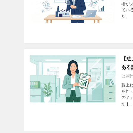
場が
てい
た。 「
【法
ある
公開
賃上
を作
の？
か […