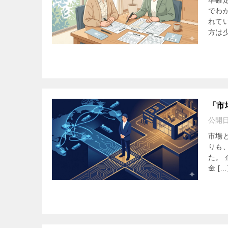
準確
でわ
れて
方は少
「市
公開
市場
りも
た。
金 […