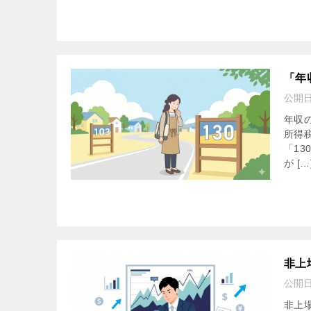
「年
公開
年収
所得
「1
が […
非上
公開
非上