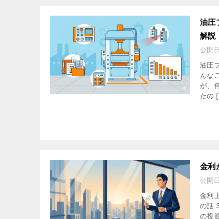
油圧
解説
公開
油圧
んな
が、
たの [
金利
公開
金利
の話
の投