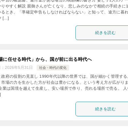
定申告の確認書、還付金がある場合の税額欄の書き方 妻と子2人のケ
かりやすく解説 親御さんが亡くなり、悲しみのなかで相続の手続きに
いるとき、「準確定申告もしなければならない」と知って、途方に暮
 […]
続きを読む
場に任せる時代」から、国が前に出る時代へ
日：
2026年5月31日
社会・時代の変化
と政府の役割の見直し 1990年代以降の世界では、国が細かく管理する
、市場の力を生かした方が社会は豊かになる、という考え方が広がり
 企業は国境を越えて生産し、安い場所で作り、売れる場所で売る。 人
]
続きを読む