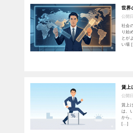
世界
公開
社会
り始
とが
い場 [
賃上
公開
賃上
は、
から
[…]