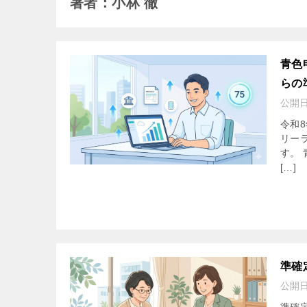
著者：小林 徹
青色
らの
公開
令和
リー
す。
[…]
準確
公開