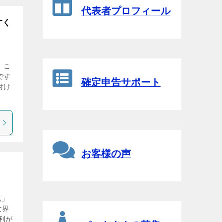
代表者プロフィール
すく
、こ
です
確定申告サポート
付け
お客様の声
化」
世界
利が