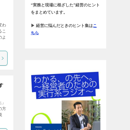
“実務と現場に根ざした”経営のヒント
をまとめています。
変わ
▶ 経営に悩んだときのヒント集は
こ
るこ
ちら
のよ
す
上」
の方
税