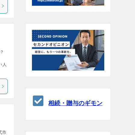
る？
い人
相続・贈与のギモン
式市