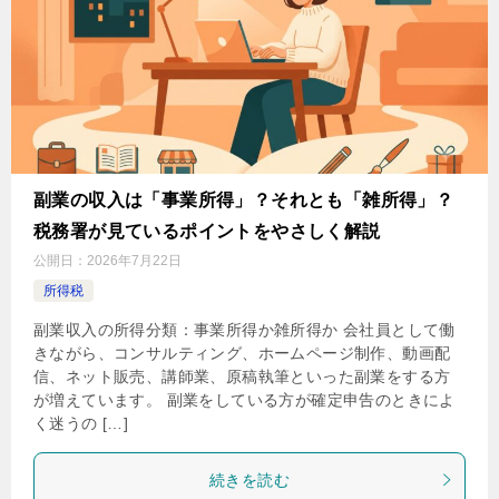
副業の収入は「事業所得」？それとも「雑所得」？
税務署が見ているポイントをやさしく解説
公開日：
2026年7月22日
所得税
副業収入の所得分類：事業所得か雑所得か 会社員として働
きながら、コンサルティング、ホームページ制作、動画配
信、ネット販売、講師業、原稿執筆といった副業をする方
が増えています。 副業をしている方が確定申告のときによ
く迷うの […]
続きを読む