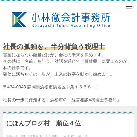
社長の孤独を、半分背負う税理士
言葉にならない熱量だけが、会社の未来を決めます。
その熱に「名前」を与え、対話を通じて「羅針盤」に変えるのが、
私の仕事です。
確信に満ちたその一歩が、未来の数字を動かし始めます。
〒434-0043 静岡県浜松市浜名区中条１５５８−１
社長の一歩に伴走する、浜松市の「経営相談×税理士事務所」
にほんブログ村 順位４位
更新日：
2017年9月3日
公開日：
2016年3月5日