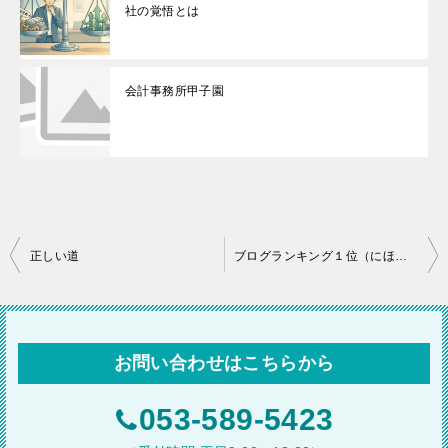
社の覚悟とは
会計事務所甲子園
投
正しい道
ブログランキング１位（にほんブログ村）
稿
ナ
ビ
お問い合わせはこちらから
ゲ
ー
053-589-5423
シ