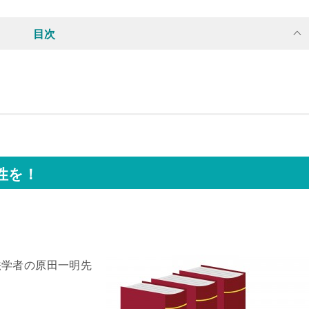
目次
性を！
法学者の原田一明先