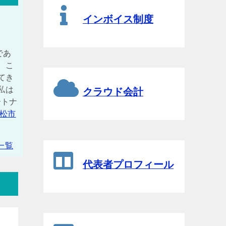
インボイス制度
であ
、こ
てき
私は
クラウド会計
ートナ
松市
一覧
代表者プロフィール