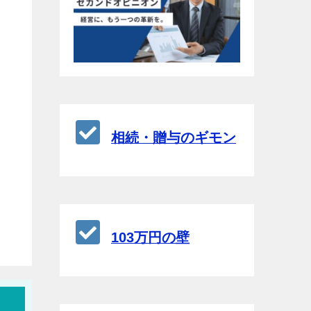
相続・贈与のギモン
103万円の壁