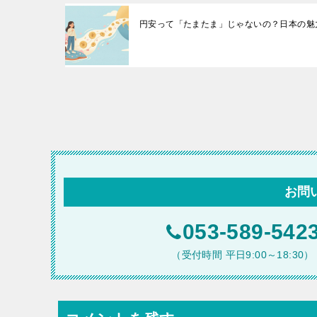
円安って「たまたま」じゃないの？日本の魅
投
稿
ナ
ビ
お問
ゲ
ー
053-589-542
シ
（受付時間 平日9:00～18:30）
ョ
ン