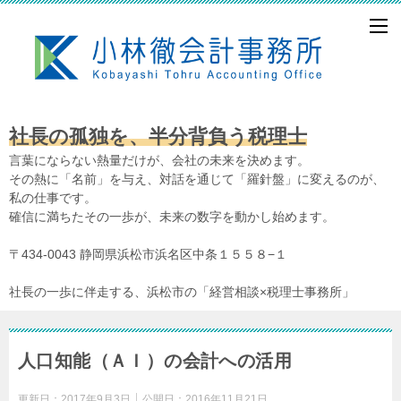
社長の孤独を、半分背負う税理士
言葉にならない熱量だけが、会社の未来を決めます。
その熱に「名前」を与え、対話を通じて「羅針盤」に変えるのが、
私の仕事です。
確信に満ちたその一歩が、未来の数字を動かし始めます。
〒434-0043 静岡県浜松市浜名区中条１５５８−１
社長の一歩に伴走する、浜松市の「経営相談×税理士事務所」
人口知能（ＡＩ）の会計への活用
更新日：
2017年9月3日
公開日：
2016年11月21日