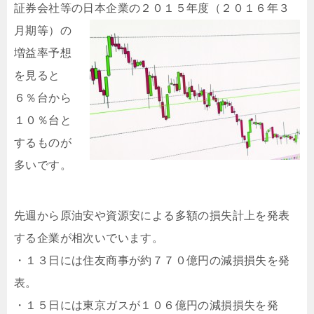
証券会社等の日
本企業の２０１５年度（２０１６年３
月期等）の
増益率予想
を見ると
６％台から
１０％台と
するものが
多いです。
先週から原油安や資源安による多額の損失計上を発表
する企業が相次いでいます。
・１３日には住友商事が約７７０億円の減損損失を発
表。
・１５日には東京ガスが１０６億円の減損損失を発