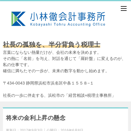
社長の孤独を、半分背負う税理士
言葉にならない熱量だけが、会社の未来を決めます。
その熱に「名前」を与え、対話を通じて「羅針盤」に変えるのが、
私の仕事です。
確信に満ちたその一歩が、未来の数字を動かし始めます。
〒434-0043 静岡県浜松市浜名区中条１５５８−１
社長の一歩に伴走する、浜松市の「経営相談×税理士事務所」
将来の金利上昇の懸念
更新日：
2017年9月3日
公開日：
2016年6月8日