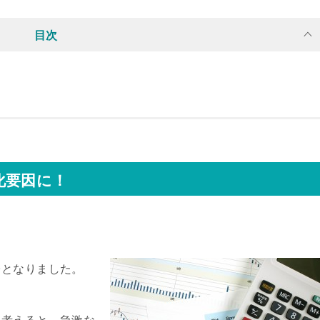
目次
化要因に！
台となりました。