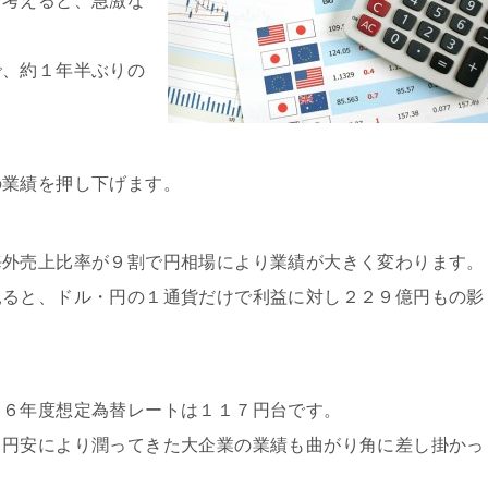
ら考えると、急激な
で、約１年半ぶりの
の業績を押し下げます。
海外売上比率が９割で円相場により業績が大きく変わります。
見ると、ドル・円の１通貨だけで利益に対し２２９億円もの影
１６年度想定為替レートは１１７円台です。
、円安により潤ってきた大企業の業績も曲がり角に差し掛かっ