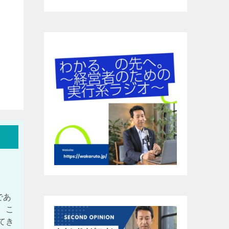
であ
、こ
てき