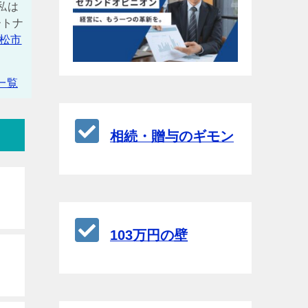
私は
ートナ
松市
一覧
相続・贈与のギモン
103万円の壁