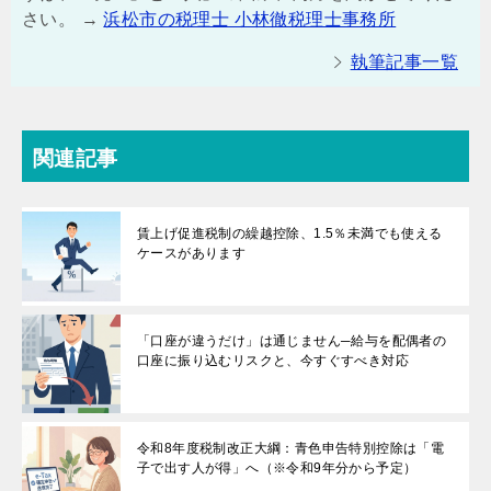
さい。 →
浜松市の税理士 小林徹税理士事務所
執筆記事一覧
関連記事
賃上げ促進税制の繰越控除、1.5％未満でも使える
ケースがあります
「口座が違うだけ」は通じません─給与を配偶者の
口座に振り込むリスクと、今すぐすべき対応
令和8年度税制改正大綱：青色申告特別控除は「電
子で出す人が得」へ（※令和9年分から予定）