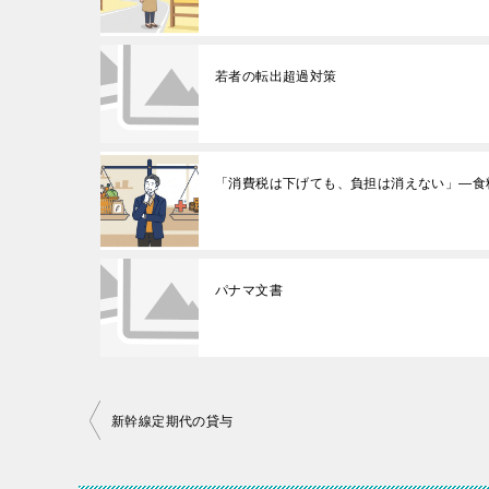
若者の転出超過対策
「消費税は下げても、負担は消えない」—食
パナマ文書
投
新幹線定期代の貸与
稿
ナ