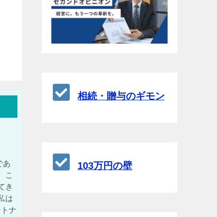
相続・贈与のギモン
であ
103万円の壁
、こ
てき
私は
ートナ