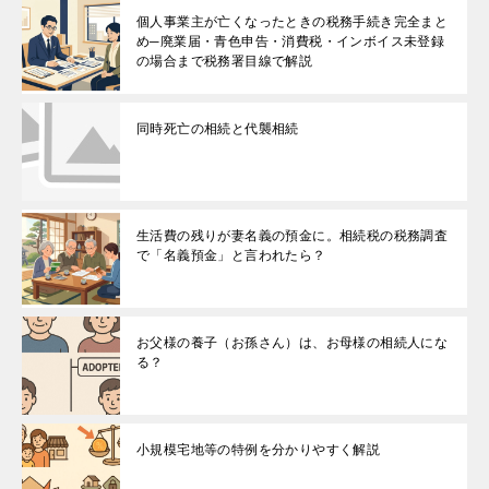
個人事業主が亡くなったときの税務手続き完全まと
め─廃業届・青色申告・消費税・インボイス未登録
の場合まで税務署目線で解説
同時死亡の相続と代襲相続
生活費の残りが妻名義の預金に。相続税の税務調査
で「名義預金」と言われたら？
お父様の養子（お孫さん）は、お母様の相続人にな
る？
小規模宅地等の特例を分かりやすく解説