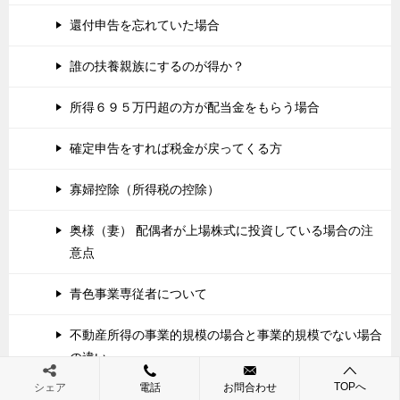
還付申告を忘れていた場合
誰の扶養親族にするのが得か？
所得６９５万円超の方が配当金をもらう場合
確定申告をすれば税金が戻ってくる方
寡婦控除（所得税の控除）
奥様（妻） 配偶者が上場株式に投資している場合の注
意点
青色事業専従者について
不動産所得の事業的規模の場合と事業的規模でない場合
の違い
TOPへ
シェア
電話
お問合わせ
住宅ローン控除（住宅借入金等特別控除）の注意点