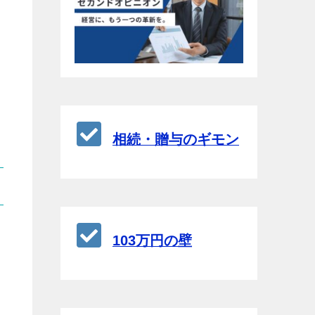
相続・贈与のギモン
103万円の壁