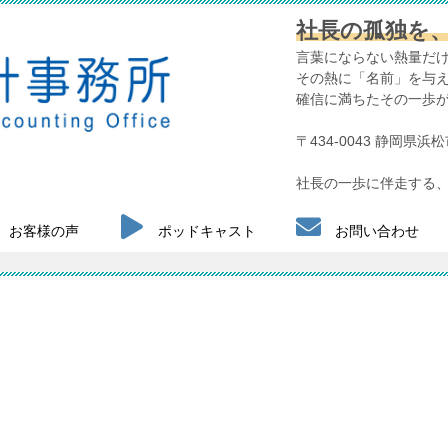
社長の孤独を
言葉にならない熱量だ
その熱に「名前」を与
確信に満ちたその一歩
〒434-0043 静岡県
社長の一歩に伴走する、
お客様の声
ポッドキャスト
お問い合わせ
！