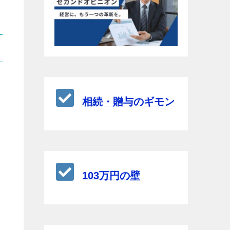
る
相続・贈与のギモン
103万円の壁