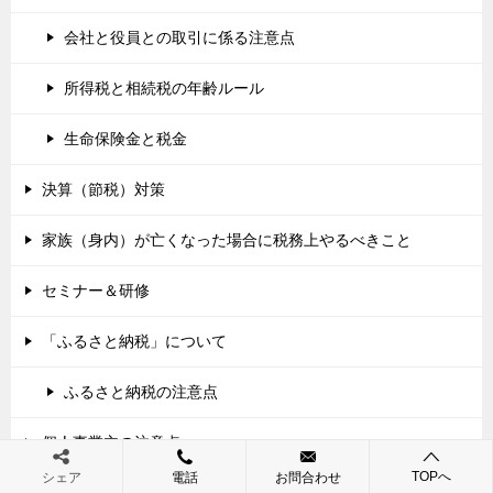
会社と役員との取引に係る注意点
所得税と相続税の年齢ルール
生命保険金と税金
決算（節税）対策
家族（身内）が亡くなった場合に税務上やるべきこと
セミナー＆研修
「ふるさと納税」について
ふるさと納税の注意点
個人事業主の注意点
TOPへ
シェア
電話
お問合わせ
一つの領収書（レシート）にプライベート用と事業用が混