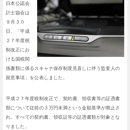
日本公認会
計士協会は
９月３０
日、「平成
２７年度税
制改正にお
ける国税関
係書類に係るスキャナ保存制度見直しに伴う監査人の
留意事項」を公表しました。
平成２７年度税制改正で、契約書、領収書等の証憑書
類について従前の３万円未満という金額基準が廃止さ
れ、すべての契約書、領収証等の証憑書類が対象とな
りました。