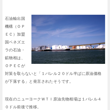
石油
輸出国
機構（ＯＰ
ＥＣ）加盟
国ベネズエ
ラの石油・
鉱物相は、
ＯＰＥＣが
対策を取らないと「１バレル２０ドル半ばに原油価格
が下落する」と発言されたそうです。
現在のニューヨークＷＴＩ原油先物相場は１バレル４
０ドル前後で推移。