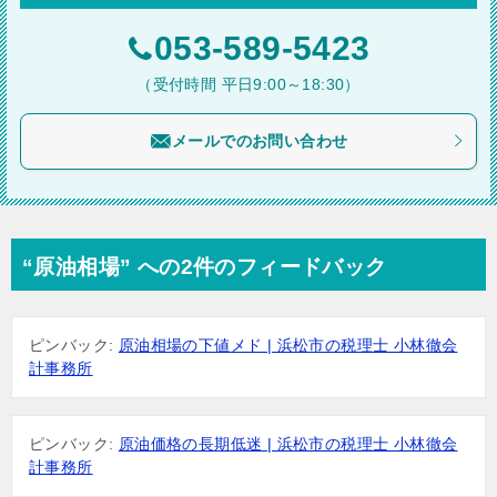
ゲ
ー
053-589-5423
シ
（受付時間 平日9:00～18:30）
ョ
メールでのお問い合わせ
ン
“原油相場” への2件のフィードバック
ピンバック:
原油相場の下値メド | 浜松市の税理士 小林徹会
計事務所
ピンバック:
原油価格の長期低迷 | 浜松市の税理士 小林徹会
計事務所