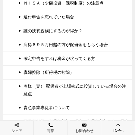
ＮＩＳＡ（少額投資非課税制度）の注意点
還付申告を忘れていた場合
誰の扶養親族にするのが得か？
所得６９５万円超の方が配当金をもらう場合
確定申告をすれば税金が戻ってくる方
寡婦控除（所得税の控除）
奥様（妻） 配偶者が上場株式に投資している場合の注
意点
青色事業専従者について
不動産所得の事業的規模の場合と事業的規模でない場合
の違い
TOPへ
シェア
電話
お問合わせ