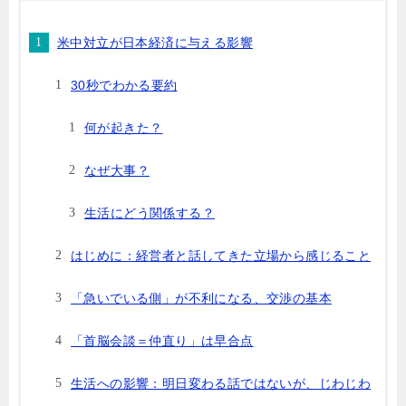
米中対立が日本経済に与える影響
30秒でわかる要約
何が起きた？
なぜ大事？
生活にどう関係する？
はじめに：経営者と話してきた立場から感じること
「急いでいる側」が不利になる、交渉の基本
「首脳会談＝仲直り」は早合点
生活への影響：明日変わる話ではないが、じわじわ