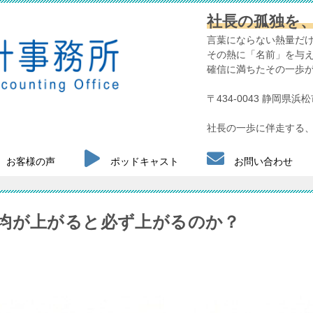
社長の孤独を
言葉にならない熱量だ
その熱に「名前」を与
確信に満ちたその一歩
〒434-0043 静岡県
社長の一歩に伴走する、
お客様の声
ポッドキャスト
お問い合わせ
均が上がると必ず上がるのか？