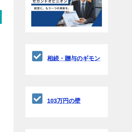
相続・贈与のギモン
103万円の壁