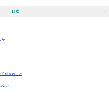
目次
るか」
に分類されるか
はない