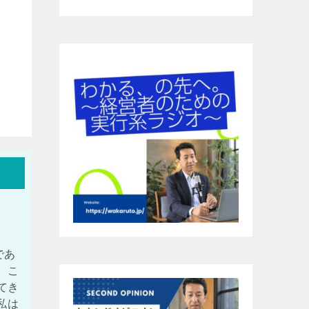
であ
、こ
てき
私は