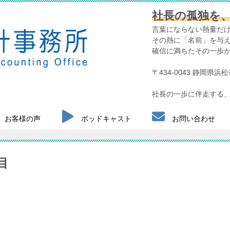
社長の孤独を
言葉にならない熱量だ
その熱に「名前」を与
確信に満ちたその一歩
〒434-0043 静岡県
社長の一歩に伴走する、
お客様の声
ポッドキャスト
お問い合わせ
目