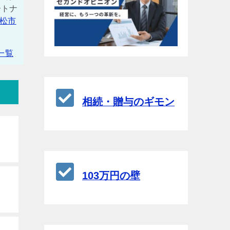
ートナ
松市
一覧
相続・贈与のギモン
103万円の壁