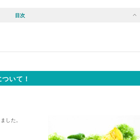
目次
について！
りました。