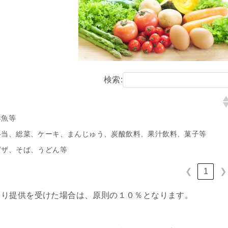
検索:
鮮魚等
弁当、総菜、ケーキ、まんじゅう、炭酸飲料、果汁飲料、菓子等
ピザ、そば、うどん等
1
❮
❯
より提供を受けた場合は、原則の１０％となります。