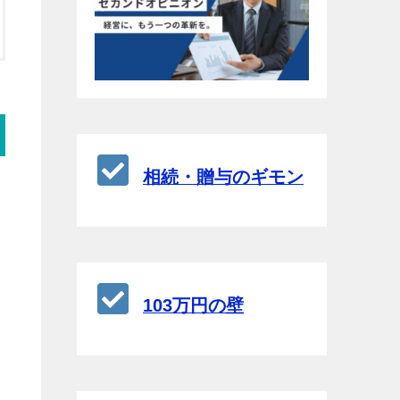
相続・贈与のギモン
103万円の壁