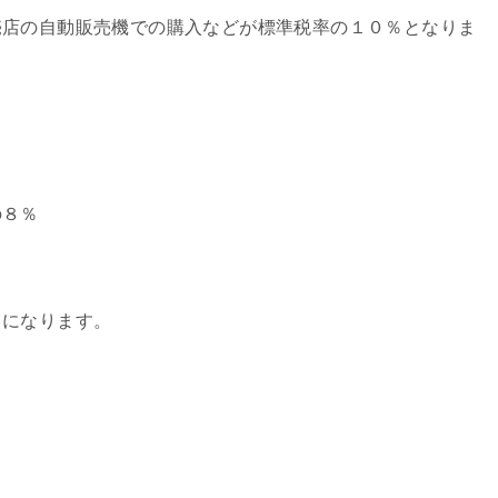
売店の自動販売機での購入などが標準税率の１０％となりま
の８％
％
とになります。
％