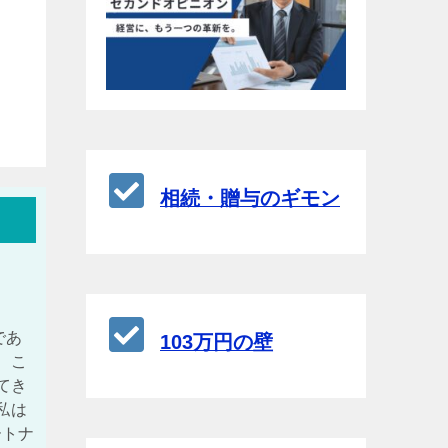
相続・贈与のギモン
であ
103万円の壁
、こ
てき
私は
ートナ