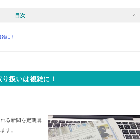
目次
複雑に！
取り扱いは複雑に！
される新聞を定期購
れます。