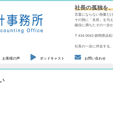
社長の孤独を
言葉にならない熱量だ
その熱に「名前」を与
確信に満ちたその一歩
〒434-0043 静岡県
社長の一歩に伴走する、
お客様の声
ポッドキャスト
お問い合わせ
い