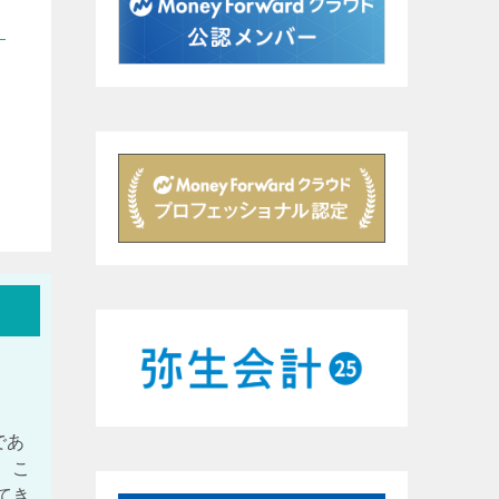
であ
、こ
てき