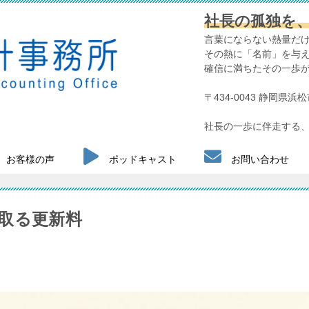
社長の孤独を
言葉にならない熱量だ
その熱に「名前」を与
確信に満ちたその一歩
〒434-0043 静岡県
社長の一歩に伴走する、
お客様の声
ポッドキャスト
お問い合わせ
取る更新料